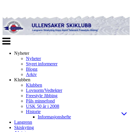
Veksle
navigasjon
Nyheter
Nyheter
Styret informerer
Blogg
Arkiv
Klubben
Klubben
Lovnorm/Vedtekter
Freestyle Jibbing
Påls minnefond
USK 50 år i 2008
Historie
Informasjonshefte
Langrenn
Skiskyting