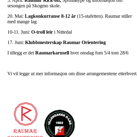
5. April:
Raumar Kick-off,
Sprintløype og informasjon om
sesongen på Skogmo skole.
20. Mai:
Lagkonkurranse 8-12 år
(15-stafetten). Raumar stiller
med mange lag
10-11. Juni:
O-troll leir
i Nittedal
17. Juni:
Klubbmesterskap Raumar Orientering
I tillegg er det
Raumarkarusell
hver onsdag fom 5/4 tom 28/6
Vi vil legge ut mer informasjon om disse arrangementene etterhvert