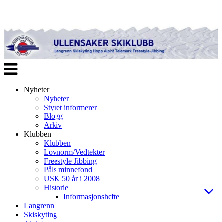
Veksle
navigasjon
Nyheter
Nyheter
Styret informerer
Blogg
Arkiv
Klubben
Klubben
Lovnorm/Vedtekter
Freestyle Jibbing
Påls minnefond
USK 50 år i 2008
Historie
Informasjonshefte
Langrenn
Skiskyting