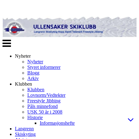
Veksle
navigasjon
Nyheter
Nyheter
Styret informerer
Blogg
Arkiv
Klubben
Klubben
Lovnorm/Vedtekter
Freestyle Jibbing
Påls minnefond
USK 50 år i 2008
Historie
Informasjonshefte
Langrenn
Skiskyting