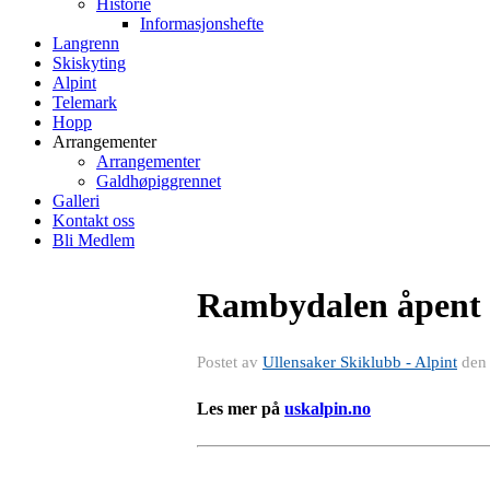
Historie
Informasjonshefte
Langrenn
Skiskyting
Alpint
Telemark
Hopp
Arrangementer
Arrangementer
Galdhøpiggrennet
Galleri
Kontakt oss
Bli Medlem
Rambydalen åpent i
Postet av
Ullensaker Skiklubb - Alpint
de
Les mer på
uskalpin.no