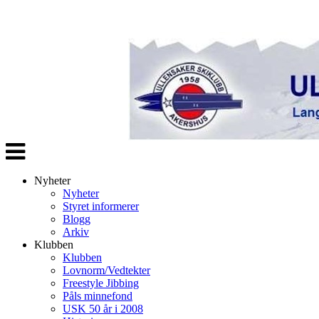
Veksle
navigasjon
Nyheter
Nyheter
Styret informerer
Blogg
Arkiv
Klubben
Klubben
Lovnorm/Vedtekter
Freestyle Jibbing
Påls minnefond
USK 50 år i 2008