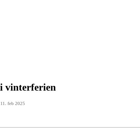
 vinterferien
n
11. feb 2025