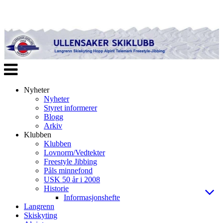
Veksle
navigasjon
Nyheter
Nyheter
Styret informerer
Blogg
Arkiv
Klubben
Klubben
Lovnorm/Vedtekter
Freestyle Jibbing
Påls minnefond
USK 50 år i 2008
Historie
Informasjonshefte
Langrenn
Skiskyting